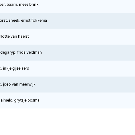
per, baarn, mees brink
orst, sneek, ernst fokkema
rlotte van haelst
urdegaryp, frida veldman
 inkje gijselaers
ek, joep van meerwijk
, almelo, grytsje bosma