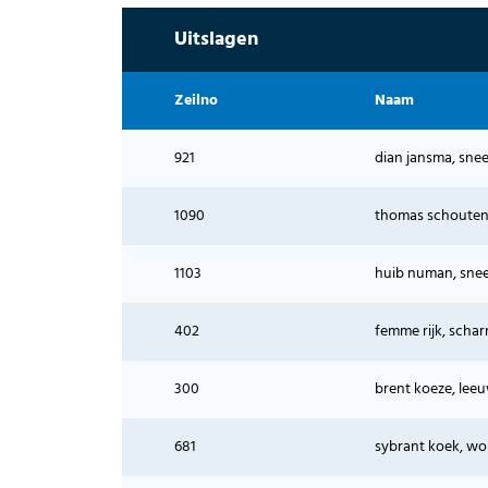
Uitslagen
Zeilno
Naam
921
dian jansma, sne
1090
thomas schouten,
1103
huib numan, sne
402
femme rijk, schar
300
brent koeze, leeu
681
sybrant koek, w