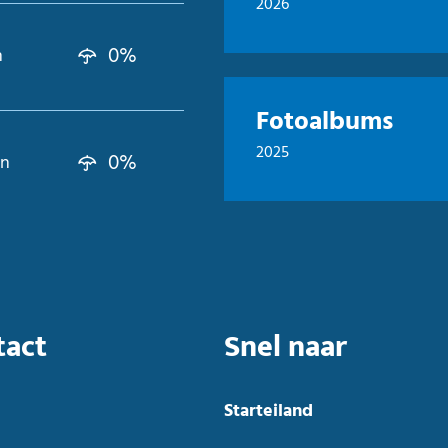
2026
0%
n
Fotoalbums
2025
0%
kn
tact
Snel naar
Starteiland