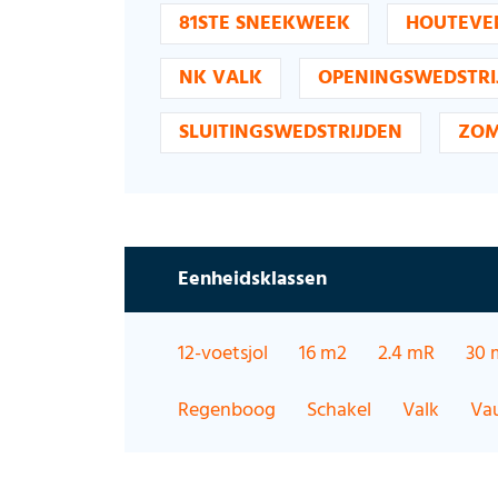
81STE SNEEKWEEK
HOUTEVE
NK VALK
OPENINGSWEDSTRI
SLUITINGSWEDSTRIJDEN
ZOM
Eenheidsklassen
12-voetsjol
16 m2
2.4 mR
30 
Regenboog
Schakel
Valk
Va