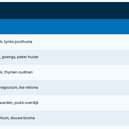
ek, tynke posthuma
 goenga, pieter huizer
ek, thymen oudman
negoutum, ilse reitsma
warden, jouke overdijk
orkum, douwe bosma