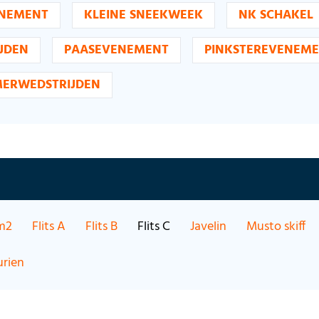
NEMENT
KLEINE SNEEKWEEK
NK SCHAKEL
JDEN
PAASEVENEMENT
PINKSTEREVENEM
ERWEDSTRIJDEN
m2
Flits A
Flits B
Flits C
Javelin
Musto skiff
urien