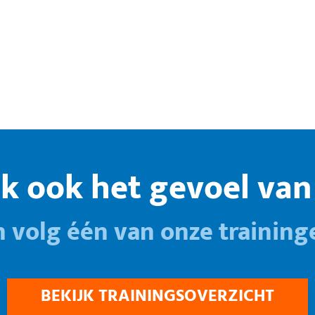
k ook het gevoel van 
n volg één van onze training
BEKIJK TRAININGSOVERZICHT