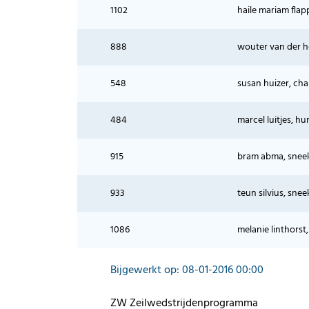
1102
haile mariam flap
888
wouter van der h
548
susan huizer, cha
484
marcel luitjes, h
915
bram abma, sneek,
933
teun silvius, sne
1086
melanie linthorst
Bijgewerkt op: 08-01-2016 00:00
ZW Zeilwedstrijdenprogramma