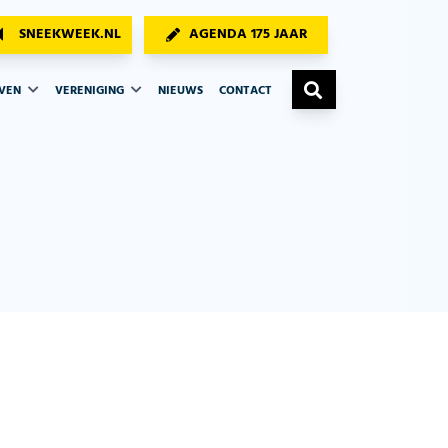
SNEEKWEEK.NL
AGENDA 175 JAAR
AVEN
VERENIGING
NIEUWS
CONTACT