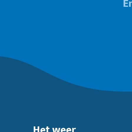
E
Het weer