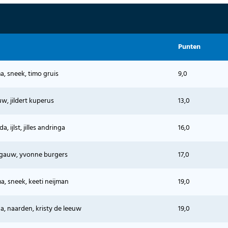
Punten
a, sneek, timo gruis
9,0
uw, jildert kuperus
13,0
a, ijlst, jilles andringa
16,0
 gauw, yvonne burgers
17,0
, sneek, keeti neijman
19,0
ga, naarden, kristy de leeuw
19,0