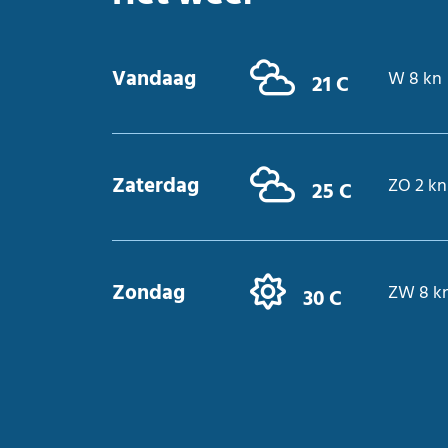
Vandaag
W 8 kn
21 C
Zaterdag
ZO 2 kn
25 C
Zondag
ZW 8 k
30 C