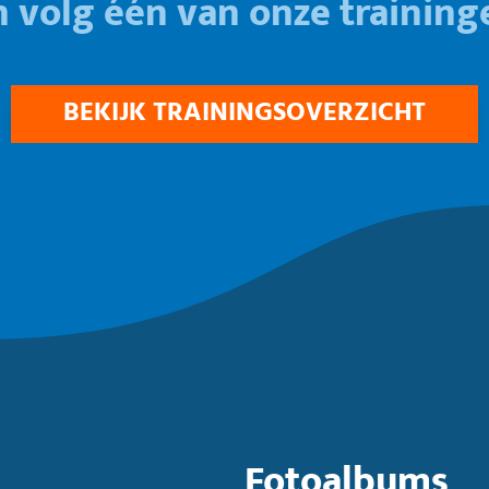
n volg één van onze training
BEKIJK TRAININGSOVERZICHT
Fotoalbums