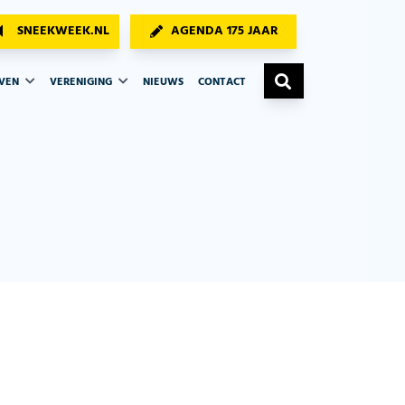
SNEEKWEEK.NL
AGENDA 175 JAAR
AVEN
VERENIGING
NIEUWS
CONTACT