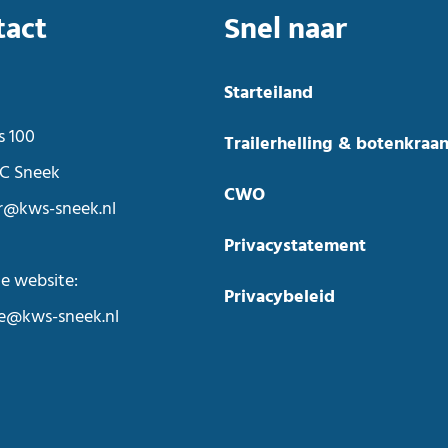
tact
Snel naar
Starteiland
s 100
Trailerhelling & botenkraa
C Sneek
CWO
r@kws-sneek.nl
Privacystatement
e website:
Privacybeleid
ie@kws-sneek.nl