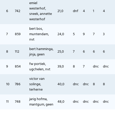
emiel
westerhof,
6
742
21,0
dnf
4
1
4
sneek, annette
westerhof
bert bos,
7
859
muntendam,
24,0
5
9
7
3
nvt
bert hamminga,
8
112
25,0
7
6
6
6
jinja, geen
fw portiek,
9
854
39,0
8
7
dnc
dnc
ugchelen, nvt
victor van
10
786
solinge,
40,0
dnc
dnc
8
8
terherne
jarig hofma,
11
748
48,0
dnc
dnc
dnc
dnc
mantgum, geen