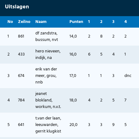
Uitslagen
No
Zeilno
Naam
Punten
1
2
3
4
df zandstra,
1
861
14,0
2
8
2
2
bussum, nvt
hero nieveen,
2
433
16,0
6
5
4
1
indijk, na
erik van der
3
674
meer, grou,
17,0
1
1
3
dnc
nnb
jeanet
4
784
blokland,
18,0
4
2
5
7
workum, n.v.t.
t.van der laan,
5
641
leeuwarden,
20,0
3
3
9
5
gerrit klugkist