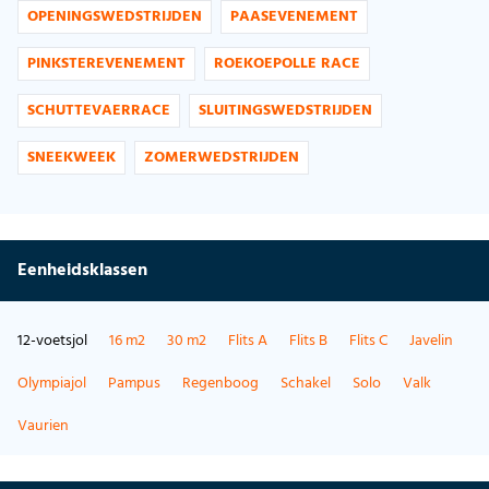
OPENINGSWEDSTRIJDEN
PAASEVENEMENT
PINKSTEREVENEMENT
ROEKOEPOLLE RACE
SCHUTTEVAERRACE
SLUITINGSWEDSTRIJDEN
SNEEKWEEK
ZOMERWEDSTRIJDEN
Eenheidsklassen
12-voetsjol
16 m2
30 m2
Flits A
Flits B
Flits C
Javelin
Olympiajol
Pampus
Regenboog
Schakel
Solo
Valk
Vaurien