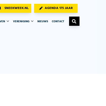
SNEEKWEEK.NL
AGENDA 175 JAAR
AVEN
VERENIGING
NIEUWS
CONTACT