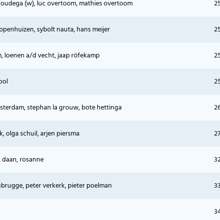
 oudega (w), luc overtoom, mathies overtoom
2
ppenhuizen, sybolt nauta, hans meijer
2
 loenen a/d vecht, jaap röfekamp
2
ool
2
msterdam, stephan la grouw, bote hettinga
2
k, olga schuil, arjen piersma
27
st, daan, rosanne
3
brugge, peter verkerk, pieter poelman
3
3