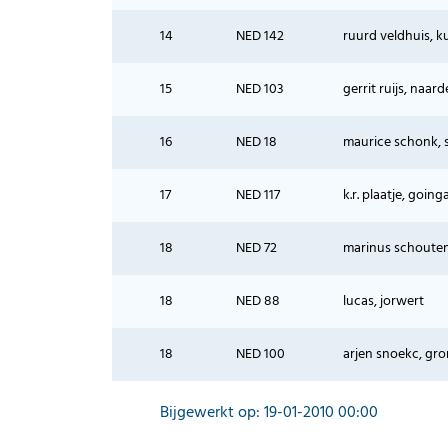
14
NED 142
ruurd veldhuis, k
15
NED 103
gerrit ruijs, naa
16
NED 18
maurice schonk, 
17
NED 117
k.r. plaatje, going
18
NED 72
marinus schouten
18
NED 88
lucas, jorwert
18
NED 100
arjen snoekc, gro
Bijgewerkt op: 19-01-2010 00:00