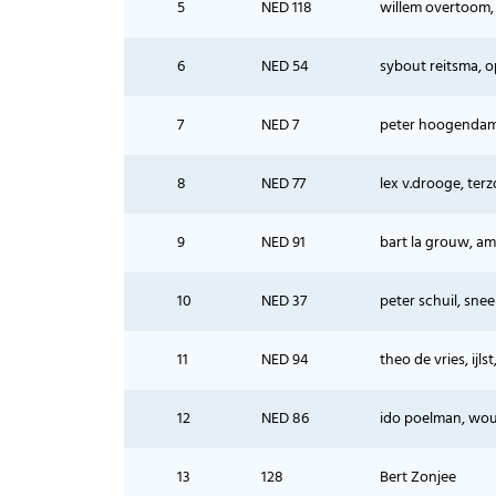
5
NED 118
willem overtoom,
6
NED 54
sybout reitsma, o
7
NED 7
peter hoogendam,
8
NED 77
lex v.drooge, terz
9
NED 91
bart la grouw, a
10
NED 37
peter schuil, snee
11
NED 94
theo de vries, ijl
12
NED 86
ido poelman, wou
13
128
Bert Zonjee