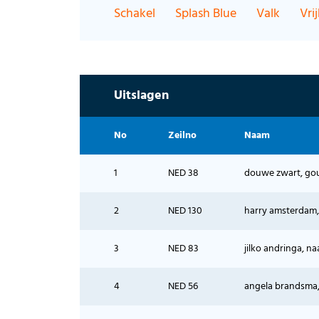
Schakel
Splash Blue
Valk
Vri
Uitslagen
No
Zeilno
Naam
1
NED 38
douwe zwart, go
2
NED 130
harry amsterdam,
3
NED 83
jilko andringa, na
4
NED 56
angela brandsma,