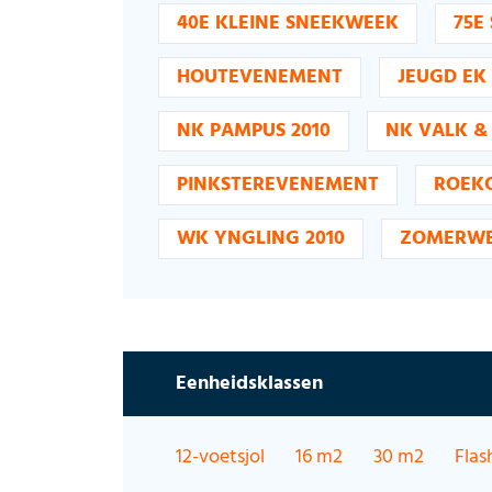
40E KLEINE SNEEKWEEK
75E
HOUTEVENEMENT
JEUGD EK
NK PAMPUS 2010
NK VALK & 
PINKSTEREVENEMENT
ROEK
WK YNGLING 2010
ZOMERWE
Eenheidsklassen
12-voetsjol
16 m2
30 m2
Flas