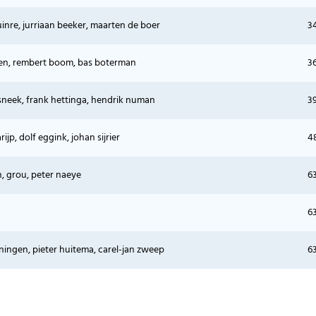
uinre, jurriaan beeker, maarten de boer
3
rden, rembert boom, bas boterman
3
sneek, frank hettinga, hendrik numan
3
arijp, dolf eggink, johan sijrier
4
, grou, peter naeye
6
6
ningen, pieter huitema, carel-jan zweep
6