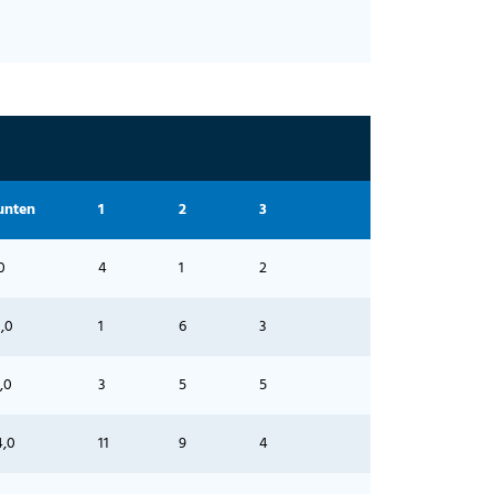
unten
1
2
3
0
4
1
2
,0
1
6
3
,0
3
5
5
4,0
11
9
4