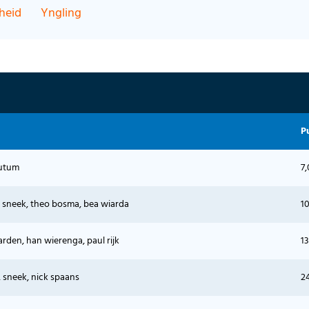
jheid
Yngling
P
utum
7,
 sneek, theo bosma, bea wiarda
10
arden, han wierenga, paul rijk
13
 sneek, nick spaans
2