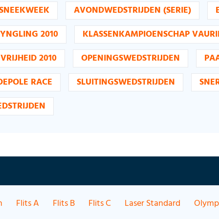
 SNEEKWEEK
AVONDWEDSTRIJDEN (SERIE)
 YNGLING 2010
KLASSENKAMPIOENSCHAP VAURI
VRIJHEID 2010
OPENINGSWEDSTRIJDEN
PA
OEPOLE RACE
SLUITINGSWEDSTRIJDEN
SNER
DSTRIJDEN
h
Flits A
Flits B
Flits C
Laser Standard
Olympi