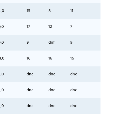
4,0
15
8
11
6,0
17
12
7
9,0
9
dnf
9
8,0
16
16
16
3,0
dnc
dnc
dnc
3,0
dnc
dnc
dnc
3,0
dnc
dnc
dnc