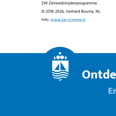
ZW Zeilwedstrijdenprogramma
© 2018-2026, Gerhard Bouma, NL
Info:
www.zw-scoring.nl
Ontde
E