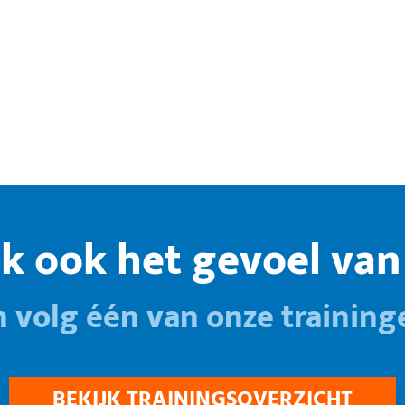
k ook het gevoel van 
n volg één van onze training
BEKIJK TRAININGSOVERZICHT