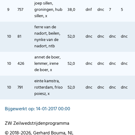
joep sillen,
9
757
groningen, hub
38,0
dnf
dnc
7
5
sillen, x
ferre van de
nadort, beilen,
10
81
52,0
dnc
dnc
dnc
dnc
nynke van de
nadort, ntb
annet de boer,
10
426
lemmer, irene
52,0
dnc
dnc
dnc
dnc
de boer, x
einte kamstra,
10
791
rotterdam, friso
52,0
dnc
dnc
dnc
dnc
poiesz, x
Bijgewerkt op: 14-01-2017 00:00
ZW Zeilwedstrijdenprogramma
© 2018-2026, Gerhard Bouma, NL