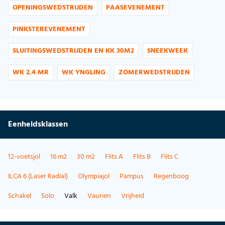
OPENINGSWEDSTRIJDEN
PAASEVENEMENT
PINKSTEREVENEMENT
SLUITINGSWEDSTRIJDEN EN KK 30M2
SNEEKWEEK
WK 2.4 MR
WK YNGLING
ZOMERWEDSTRIJDEN
Eenheidsklassen
12-voetsjol
16 m2
30 m2
Flits A
Flits B
Flits C
ILCA 6 (Laser Radial)
Olympiajol
Pampus
Regenboog
Schakel
Solo
Valk
Vaurien
Vrijheid