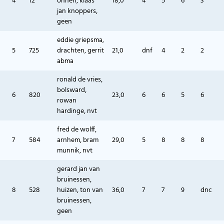
4
12
onnen, klaas
18,0
4
5
6
3
jan knoppers,
geen
eddie griepsma,
5
725
drachten, gerrit
21,0
dnf
4
2
2
abma
ronald de vries,
bolsward,
6
820
23,0
6
6
5
6
rowan
hardinge, nvt
fred de wolff,
7
584
arnhem, bram
29,0
5
8
8
8
munnik, nvt
gerard jan van
bruinessen,
8
528
huizen, ton van
36,0
7
7
9
dnc
bruinessen,
geen