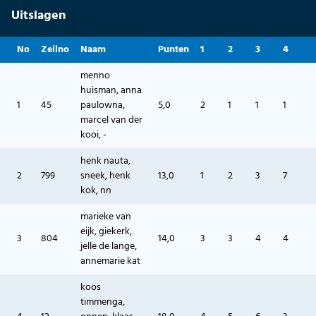
Uitslagen
No
Zeilno
Naam
Punten
1
2
3
4
menno
huisman, anna
1
45
paulowna,
5,0
2
1
1
1
marcel van der
kooi, -
henk nauta,
2
799
sneek, henk
13,0
1
2
3
7
kok, nn
marieke van
eijk, giekerk,
3
804
14,0
3
3
4
4
jelle de lange,
annemarie kat
koos
timmenga,