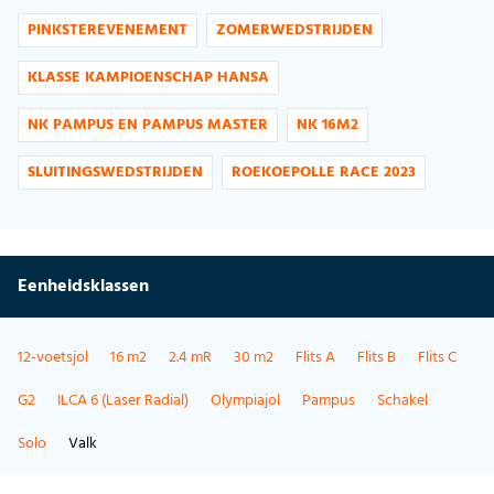
PINKSTEREVENEMENT
ZOMERWEDSTRIJDEN
KLASSE KAMPIOENSCHAP HANSA
NK PAMPUS EN PAMPUS MASTER
NK 16M2
SLUITINGSWEDSTRIJDEN
ROEKOEPOLLE RACE 2023
Eenheidsklassen
12-voetsjol
16 m2
2.4 mR
30 m2
Flits A
Flits B
Flits C
G2
ILCA 6 (Laser Radial)
Olympiajol
Pampus
Schakel
Solo
Valk