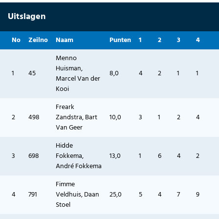
Uitslagen
No
Zeilno
Naam
Punten
1
2
3
4
Menno
Huisman,
1
45
8,0
4
2
1
1
Marcel Van der
Kooi
Freark
2
498
Zandstra, Bart
10,0
3
1
2
4
Van Geer
Hidde
3
698
Fokkema,
13,0
1
6
4
2
André Fokkema
Fimme
4
791
Veldhuis, Daan
25,0
5
4
7
9
Stoel