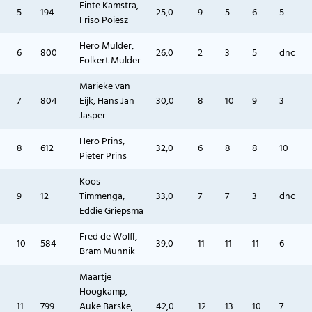
Einte Kamstra,
5
194
25,0
9
5
6
5
Friso Poiesz
Hero Mulder,
6
800
26,0
2
3
5
dnc
Folkert Mulder
Marieke van
7
804
Eijk, Hans Jan
30,0
8
10
9
3
Jasper
Hero Prins,
8
612
32,0
6
8
8
10
Pieter Prins
Koos
9
12
Timmenga,
33,0
7
7
3
dnc
Eddie Griepsma
Fred de Wolff,
10
584
39,0
11
11
11
6
Bram Munnik
Maartje
Hoogkamp,
11
799
Auke Barske,
42,0
12
13
10
7