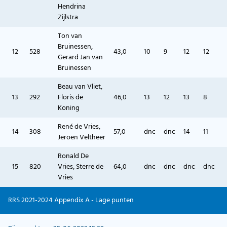
Hendrina
Zijlstra
Ton van
Bruinessen,
12
528
43,0
10
9
12
12
Gerard Jan van
Bruinessen
Beau van Vliet,
13
292
Floris de
46,0
13
12
13
8
Koning
René de Vries,
14
308
57,0
dnc
dnc
14
11
Jeroen Veltheer
Ronald De
15
820
Vries, Sterre de
64,0
dnc
dnc
dnc
dnc
Vries
RRS 2021-2024 Appendix A - Lage punten