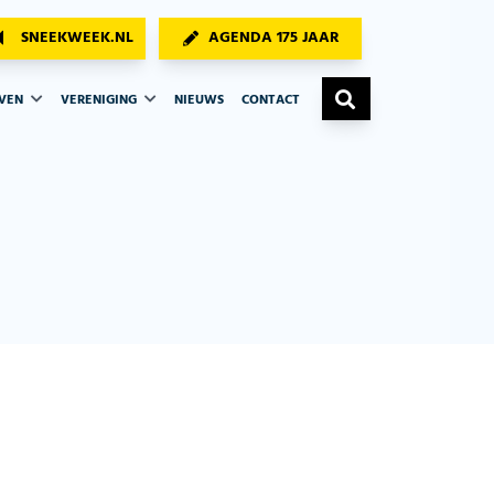
SNEEKWEEK.NL
AGENDA 175 JAAR
AVEN
VERENIGING
NIEUWS
CONTACT