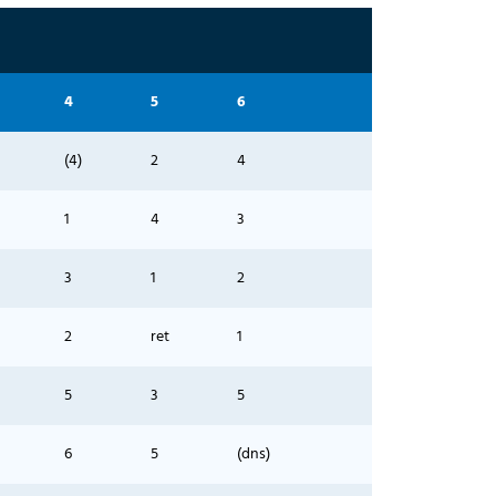
4
5
6
(4)
2
4
1
4
3
3
1
2
2
ret
1
5
3
5
6
5
(dns)