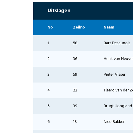
Uitslagen
No
Zeilno
Naam
1
58
Bart Desaunois
2
36
Henk van Heuve
3
59
Pieter Visser
4
22
Tjeerd van der Z
5
39
Brugt Hoogland
6
18
Nico Bakker