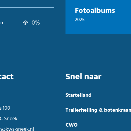
Fotoalbums
2025
0%
kn
tact
Snel naar
Starteiland
s 100
Trailerhelling & botenkraa
C Sneek
CWO
r@kws-sneek.nl