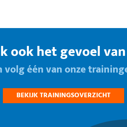
k ook het gevoel van 
n volg één van onze training
BEKIJK TRAININGSOVERZICHT