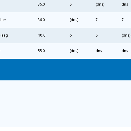
36,0
5
(dns)
dns
her
36,0
(dns)
7
7
Haag
40,0
6
5
(dns)
r
55,0
(dns)
dns
dns