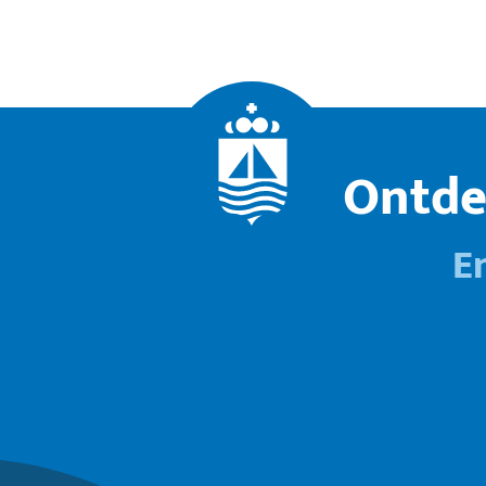
Ontde
E