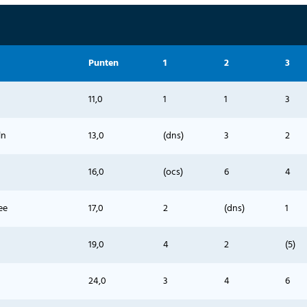
Punten
1
2
3
11,0
1
1
3
ln
13,0
(dns)
3
2
16,0
(ocs)
6
4
ee
17,0
2
(dns)
1
19,0
4
2
(5)
24,0
3
4
6