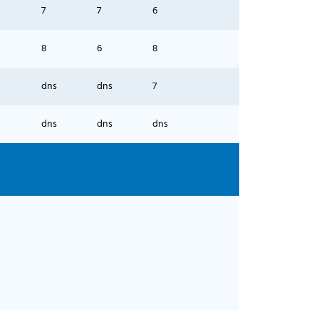
7
7
6
8
6
8
dns
dns
7
dns
dns
dns