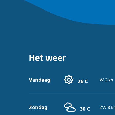
Het weer
Vandaag
W 2 kn
26 C
Zondag
ZW 8 k
30 C