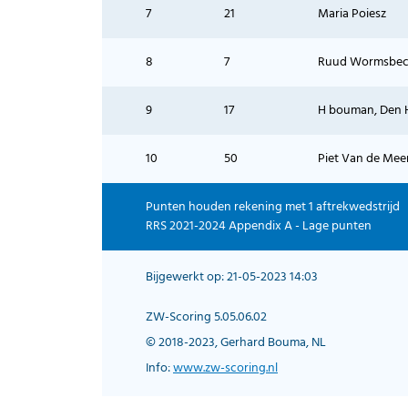
7
21
Maria Poiesz
8
7
Ruud Wormsbec
9
17
H bouman, Den 
10
50
Piet Van de Mee
Punten houden rekening met 1 aftrekwedstrijd
RRS 2021-2024 Appendix A - Lage punten
Bijgewerkt op: 21-05-2023 14:03
ZW-Scoring 5.05.06.02
© 2018-2023, Gerhard Bouma, NL
Info:
www.zw-scoring.nl