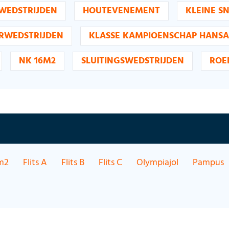
WEDSTRIJDEN
HOUTEVENEMENT
KLEINE S
RWEDSTRIJDEN
KLASSE KAMPIOENSCHAP HANSA
NK 16M2
SLUITINGSWEDSTRIJDEN
ROE
m2
Flits A
Flits B
Flits C
Olympiajol
Pampus