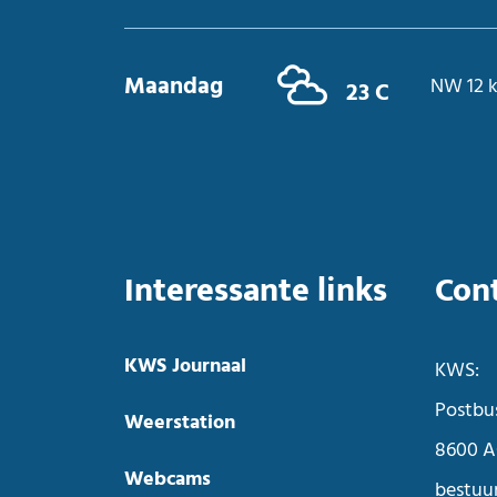
Maandag
NW 12 
23 C
Interessante links
Con
KWS Journaal
KWS:
Postbu
Weerstation
8600 A
Webcams
bestuu