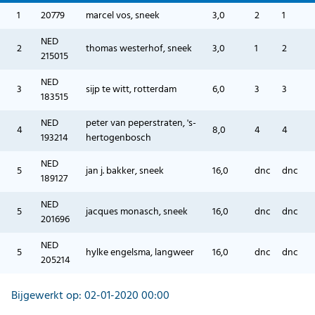
1
20779
marcel vos, sneek
3,0
2
1
NED
2
thomas westerhof, sneek
3,0
1
2
215015
NED
3
sijp te witt, rotterdam
6,0
3
3
183515
NED
peter van peperstraten, 's-
4
8,0
4
4
193214
hertogenbosch
NED
5
jan j. bakker, sneek
16,0
dnc
dnc
189127
NED
5
jacques monasch, sneek
16,0
dnc
dnc
201696
NED
5
hylke engelsma, langweer
16,0
dnc
dnc
205214
Bijgewerkt op: 02-01-2020 00:00