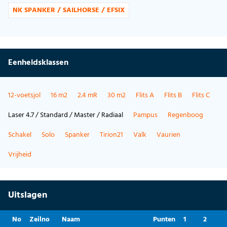
NK SPANKER / SAILHORSE / EFSIX
Eenheidsklassen
12-voetsjol
16 m2
2.4 mR
30 m2
Flits A
Flits B
Flits C
Laser 4.7 / Standard / Master / Radiaal
Pampus
Regenboog
Schakel
Solo
Spanker
Tirion21
Valk
Vaurien
Vrijheid
Uitslagen
No
Zeilno
Naam
Punten
1
2