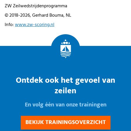
ZW Zeilwedstrijdenprogramma
© 2018-2026, Gerhard Bouma, NL
Info:
www.zw-scoring.nl
Ontdek ook het gevoel van
zeilen
En volg één van onze trainingen
BEKIJK TRAININGSOVERZICHT