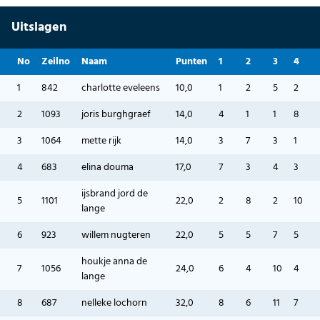
Uitslagen
No
Zeilno
Naam
Punten
1
2
3
4
1
842
charlotte eveleens
10,0
1
2
5
2
2
1093
joris burghgraef
14,0
4
1
1
8
3
1064
mette rijk
14,0
3
7
3
1
4
683
elina douma
17,0
7
3
4
3
ijsbrand jord de
5
1101
22,0
2
8
2
10
lange
6
923
willem nugteren
22,0
5
5
7
5
houkje anna de
7
1056
24,0
6
4
10
4
lange
8
687
nelleke lochorn
32,0
8
6
11
7