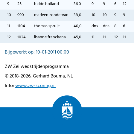
9
25
hidde hofland
36,0
9
9
6
12
10
990
marleen zondervan
38,0
10
10
9
9
11
1104
thomas spruijt
40,0
dns
dns
8
6
12
1024
lisanne franckena
45,0
11
11
12
11
Bijgewerkt op: 10-01-2011 00:00
ZW Zeilwedstrijdenprogramma
© 2018-2026, Gerhard Bouma, NL
Info:
www.zw-scoring.nl