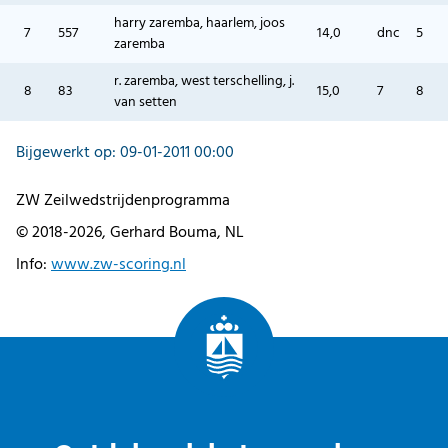
harry zaremba, haarlem, joos
7
557
14,0
dnc
5
zaremba
r. zaremba, west terschelling, j.
8
83
15,0
7
8
van setten
Bijgewerkt op: 09-01-2011 00:00
ZW Zeilwedstrijdenprogramma
© 2018-2026, Gerhard Bouma, NL
Info:
www.zw-scoring.nl