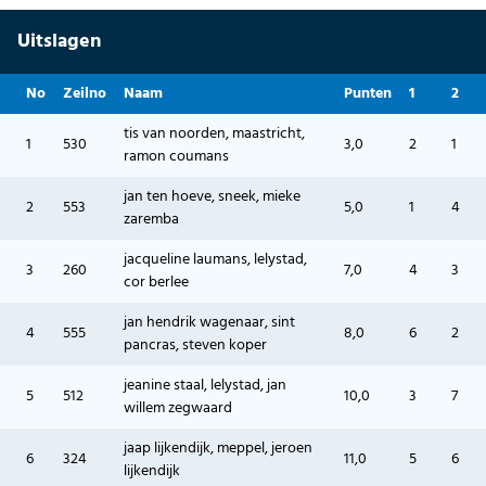
Uitslagen
No
Zeilno
Naam
Punten
1
2
tis van noorden, maastricht,
1
530
3,0
2
1
ramon coumans
jan ten hoeve, sneek, mieke
2
553
5,0
1
4
zaremba
jacqueline laumans, lelystad,
3
260
7,0
4
3
cor berlee
jan hendrik wagenaar, sint
4
555
8,0
6
2
pancras, steven koper
jeanine staal, lelystad, jan
5
512
10,0
3
7
willem zegwaard
jaap lijkendijk, meppel, jeroen
6
324
11,0
5
6
lijkendijk