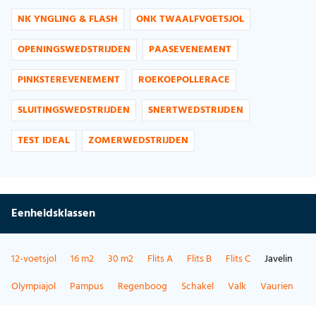
NK YNGLING & FLASH
ONK TWAALFVOETSJOL
OPENINGSWEDSTRIJDEN
PAASEVENEMENT
PINKSTEREVENEMENT
ROEKOEPOLLERACE
SLUITINGSWEDSTRIJDEN
SNERTWEDSTRIJDEN
TEST IDEAL
ZOMERWEDSTRIJDEN
Eenheidsklassen
12-voetsjol
16 m2
30 m2
Flits A
Flits B
Flits C
Javelin
Olympiajol
Pampus
Regenboog
Schakel
Valk
Vaurien