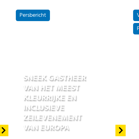
Persbericht
14 sep 2024
SNEEK GASTHEER
VAN HET MEEST
KLEURRIJKE EN
INCLUSIEVE
ZEILEVENEMENT
VAN EUROPA