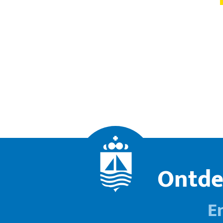
Ontde
E