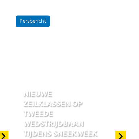
Persbericht
20 mei 2022
NIEUWE
ZEILKLASSEN OP
TWEEDE
WEDSTRIJDBAAN
TIJDENS SNEEKWEEK