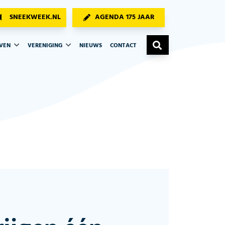
SNEEKWEEK.NL
AGENDA 175 JAAR
AVEN
VERENIGING
NIEUWS
CONTACT