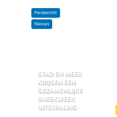
Persbericht
Nieuws
01 jul 2026
STAD EN MEER
KRIJGEN ÉÉN
GEZAMENLIJKE
SNEEKWEEK
UITSTRALING