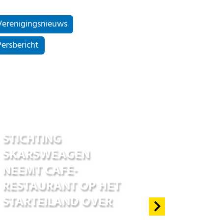
Verenigingsnieuws
Persbericht
16 feb 2023
STICHTING
SKARSWEAGEN
NEEMT CAFÉ-
RESTAURANT OP HET
STARTEILAND OVER