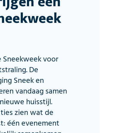
rijgen één
Sneekweek
 de Sneekweek voor
straling. De
ging Sneek en
teren vandaag samen
ieuwe huisstijl.
ties zien wat de
st: één evenement