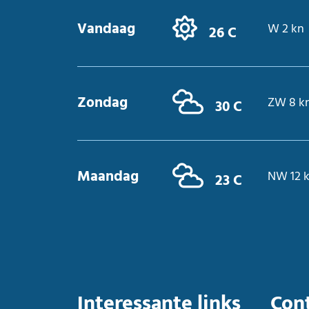
Vandaag
W 2 kn
26 C
Zondag
ZW 8 k
30 C
Maandag
NW 12 
23 C
Interessante links
Con