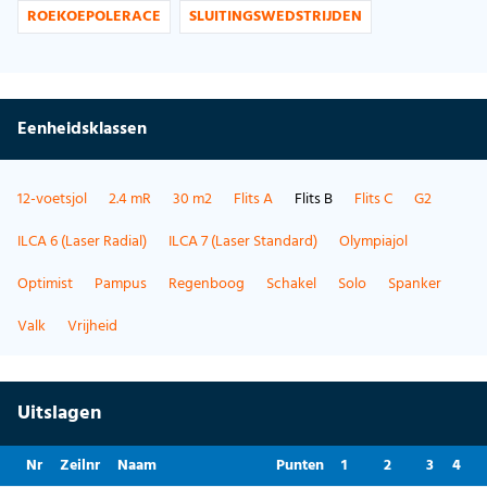
ROEKOEPOLERACE
SLUITINGSWEDSTRIJDEN
Eenheidsklassen
12-voetsjol
2.4 mR
30 m2
Flits A
Flits B
Flits C
G2
ILCA 6 (Laser Radial)
ILCA 7 (Laser Standard)
Olympiajol
Optimist
Pampus
Regenboog
Schakel
Solo
Spanker
Valk
Vrijheid
Uitslagen
Nr
Zeilnr
Naam
Punten
1
2
3
4