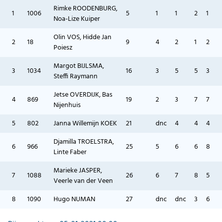
Rimke ROODENBURG,
1
1006
5
1
1
2
1
Noa-Lize Kuiper
Olin VOS, Hidde Jan
2
18
9
4
2
1
2
Poiesz
Margot BIJLSMA,
3
1034
16
3
5
5
3
Steffi Raymann
Jetse OVERDIJK, Bas
4
869
19
2
3
7
7
Nijenhuis
5
802
Janna Willemijn KOEK
21
dnc
4
4
4
Djamilla TROELSTRA,
6
966
25
5
6
6
8
Linte Faber
Marieke JASPER,
7
1088
26
6
7
8
5
Veerle van der Veen
8
1090
Hugo NUMAN
27
dnc
dnc
3
6