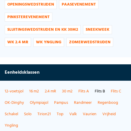
OPENINGSWEDSTRIJDEN
PAASEVENEMENT
PINKSTEREVENEMENT
SLUITINGSWEDSTRIJDEN EN KK 30M2
SNEEKWEEK
WK 2.4 MR
WK YNGLING
ZOMERWEDSTRIJDEN
Eenheidsklassen
12-voetsjol
16 m2
2.4 mR
30 m2
Flits A
Flits B
Flits C
OK-Dinghy
Olympiajol
Pampus
Randmeer
Regenboog
Schakel
Solo
Tirion21
Top
Valk
Vaurien
Vrijheid
Yngling