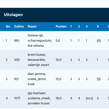
Uitslagen
No
Zeilno
Naam
Punten
1
2
3
4
femme rijk,
1
683
scharnegoutum,
5,0
1
1
1
(4)
1
ilse reitsma
brent koeze,
2
300
leeuwarden,
10,0
2
2
2
1
valentijn zwart
dian jansma,
3
921
sneek, janna
15,0
3
3
3
(5)
koek
gijs bastiaan
4
1077
zuidema, sneek,
18,0
4
4
(ocs)
3
annelien huiser