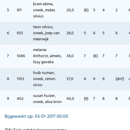
bram abma,
5
911
sneek, midas
20,0
(8)
5
4
2
silvius
teun silvius,
6
933
sneek, joep van
26,0
5
6
5
6
meerwijk
melanie
7
1086
linthorst, almelo,
36,0
7
(8)
7
7
lissy geveke
huib numan,
8
1103
sneek, simon
37,0
6
9
6
(dnf)
stroo
susan huizer,
9
402
40,0
(9)
7
8
8
sneek, alisa bron
Bijgewerkt op: 03-01-2017 00:00