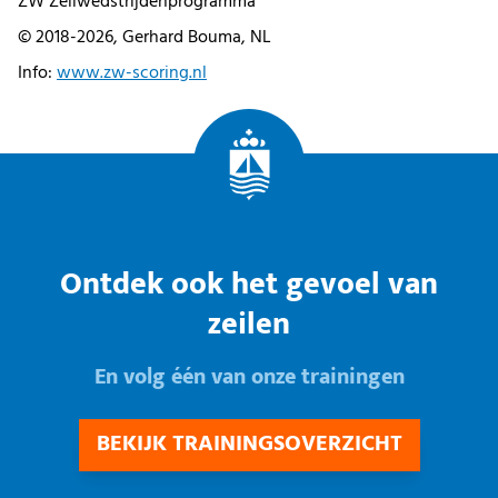
ZW Zeilwedstrijdenprogramma
© 2018-2026, Gerhard Bouma, NL
Info:
www.zw-scoring.nl
Ontdek ook het gevoel van
zeilen
En volg één van onze trainingen
BEKIJK TRAININGSOVERZICHT