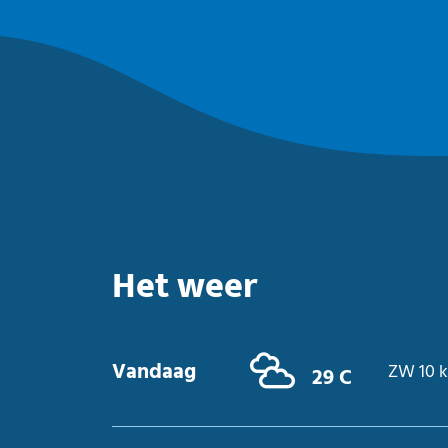
Het weer
Vandaag
ZW 10 
29 C