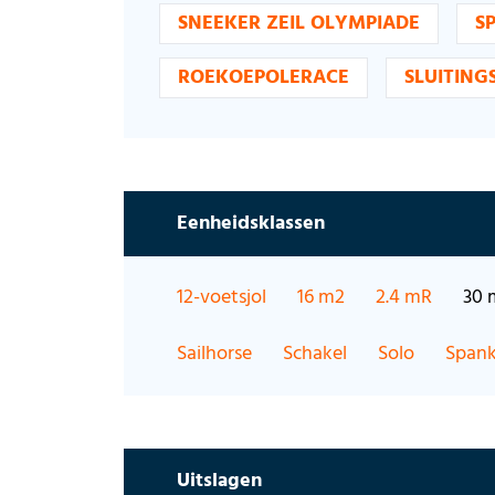
SNEEKER ZEIL OLYMPIADE
S
ROEKOEPOLERACE
SLUITING
Eenheidsklassen
12-voetsjol
16 m2
2.4 mR
30 
Sailhorse
Schakel
Solo
Spank
Uitslagen