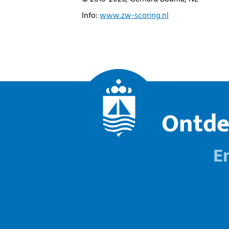
Info:
www.zw-scoring.nl
Ontde
E