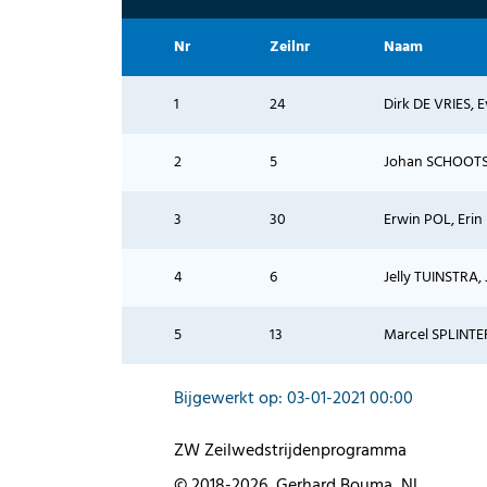
Nr
Zeilnr
Naam
1
24
Dirk DE VRIES, 
2
5
Johan SCHOOTST
3
30
Erwin POL, Erin
4
6
Jelly TUINSTRA, 
5
13
Marcel SPLINTER
Bijgewerkt op: 03-01-2021 00:00
ZW Zeilwedstrijdenprogramma
© 2018-2026, Gerhard Bouma, NL