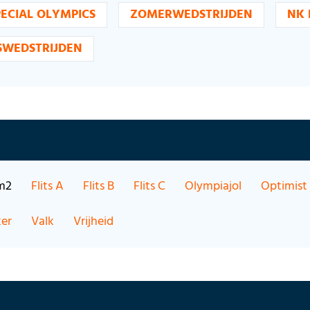
PECIAL OLYMPICS
ZOMERWEDSTRIJDEN
NK 
SWEDSTRIJDEN
m2
Flits A
Flits B
Flits C
Olympiajol
Optimist
er
Valk
Vrijheid