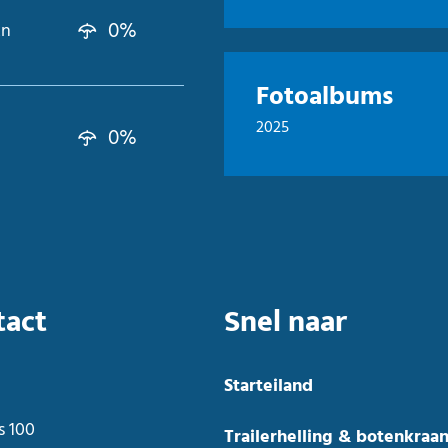
0%
kn
Fotoalbums
2025
0%
tact
Snel naar
Starteiland
s 100
Trailerhelling & botenkraa