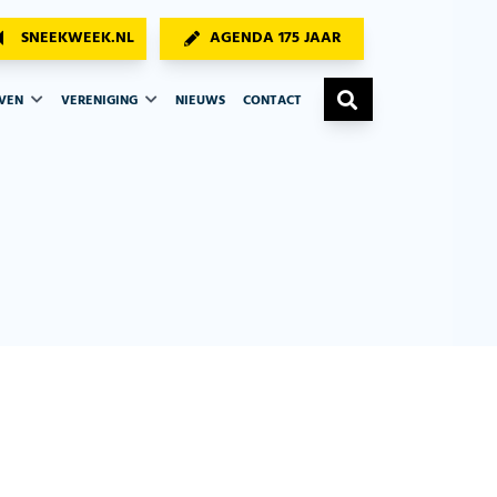
SNEEKWEEK.NL
AGENDA 175 JAAR
AVEN
VERENIGING
NIEUWS
CONTACT