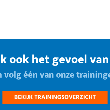
k ook het gevoel van 
n volg één van onze training
BEKIJK TRAININGSOVERZICHT