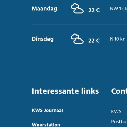
Maandag
NW 12 
22 C
Dinsdag
N 10 kn
22 C
Interessante links
Con
KWS Journaal
KWS:
Postbu
Weerstation