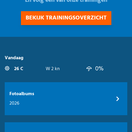
En volg één van onze trainingen
BEKIJK TRAININGSOVERZICHT
Vandaag
0%
26 C
W 2 kn
Fotoalbums
2026