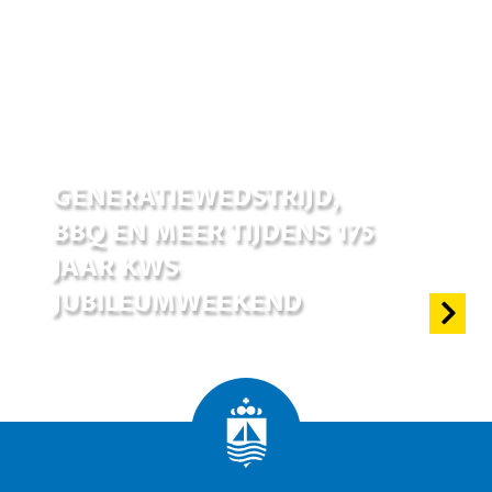
17 jun 2026
GENERATIEWEDSTRIJD,
BBQ EN MEER TIJDENS 175
JAAR KWS
JUBILEUMWEEKEND