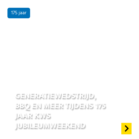
175 jaar
17 jun 2026
GENERATIEWEDSTRIJD,
BBQ EN MEER TIJDENS 175
JAAR KWS
JUBILEUMWEEKEND