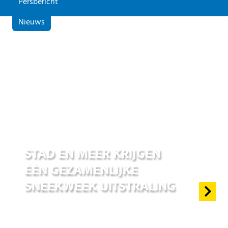
Persbericht
Nieuws
01 jul 2026
STAD EN MEER KRIJGEN
ÉÉN GEZAMENLIJKE
SNEEKWEEK UITSTRALING