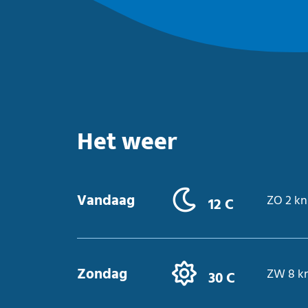
Het weer
Vandaag
ZO 2 kn
12 C
Zondag
ZW 8 k
30 C