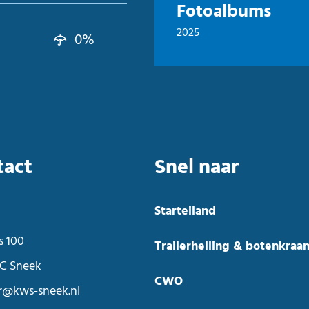
Fotoalbums
2025
0%
tact
Snel naar
Starteiland
s 100
Trailerhelling & botenkraa
C Sneek
CWO
r@kws-sneek.nl