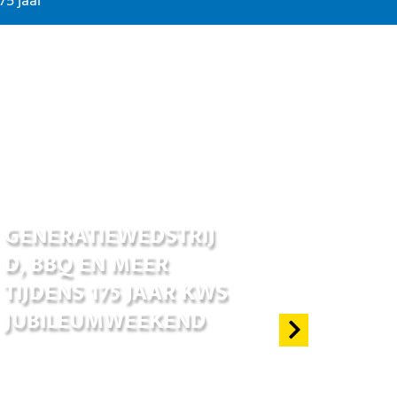
175 jaar
17 jun 2026
GENERATIEWEDSTRIJ
D, BBQ EN MEER
TIJDENS 175 JAAR KWS
JUBILEUMWEEKEND