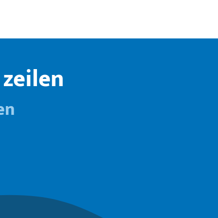
zeilen
en