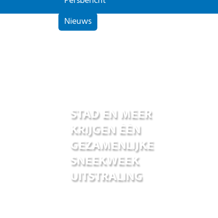
Persbericht
Nieuws
01 jul 2026
STAD EN MEER
KRIJGEN ÉÉN
GEZAMENLIJKE
SNEEKWEEK
UITSTRALING