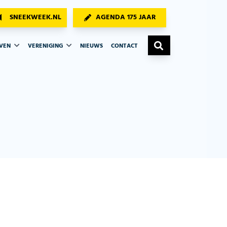
SNEEKWEEK.NL
AGENDA 175 JAAR
AVEN
VERENIGING
NIEUWS
CONTACT