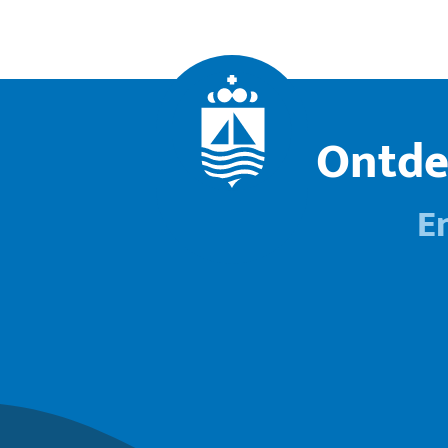
Ontde
E