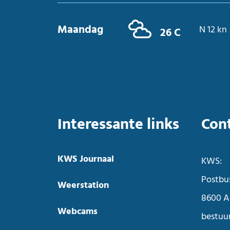
Maandag
N 12 kn
26 C
Interessante links
Con
KWS Journaal
KWS:
Postbu
Weerstation
8600 A
Webcams
bestuu