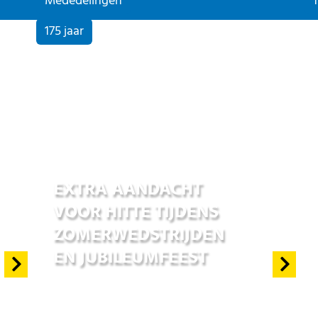
Mededelingen
175 jaar
25 jun 2026
EXTRA AANDACHT
VOOR HITTE TIJDENS
ZOMERWEDSTRIJDEN
EN JUBILEUMFEEST