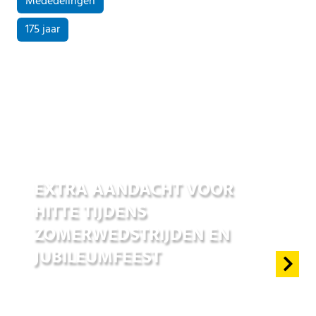
Mededelingen
175 jaar
25 jun 2026
EXTRA AANDACHT VOOR
HITTE TIJDENS
ZOMERWEDSTRIJDEN EN
JUBILEUMFEEST