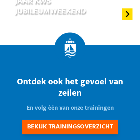
JAAR KWS
JUBILEUMWEEKEND
Ontdek ook het gevoel van
zeilen
En volg één van onze trainingen
BEKIJK TRAININGSOVERZICHT