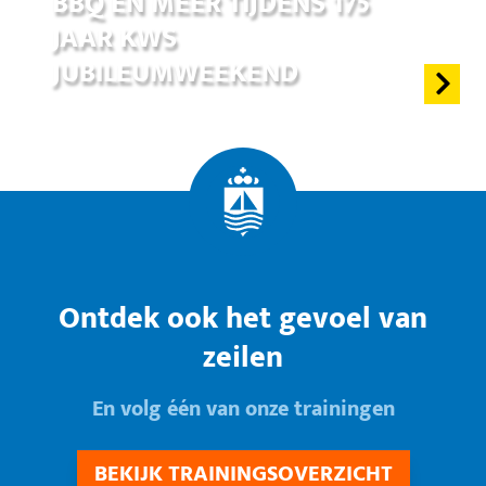
BBQ EN MEER TIJDENS 175
JAAR KWS
JUBILEUMWEEKEND
Ontdek ook het gevoel van
zeilen
En volg één van onze trainingen
BEKIJK TRAININGSOVERZICHT