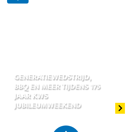
17 jun 2026
GENERATIEWEDSTRIJD,
BBQ EN MEER TIJDENS 175
JAAR KWS
JUBILEUMWEEKEND