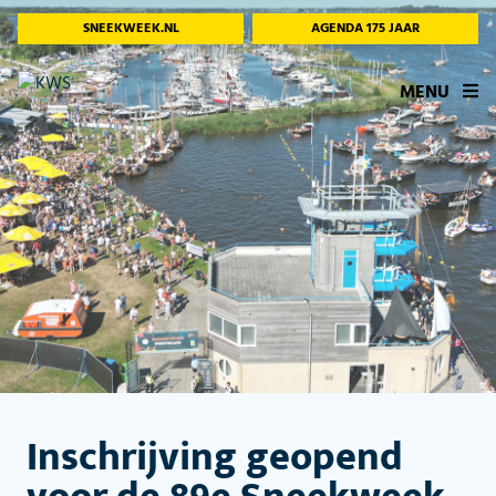
SNEEKWEEK.NL
AGENDA 175 JAAR
MENU
Inschrijving geopend