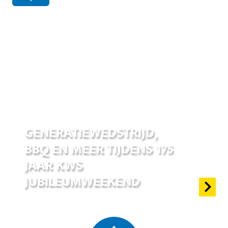
17 jun 2026
GENERATIEWEDSTRIJD,
BBQ EN MEER TIJDENS 175
JAAR KWS
JUBILEUMWEEKEND