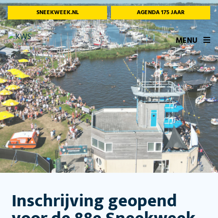
SNEEKWEEK.NL
AGENDA 175 JAAR
MENU
Inschrijving geopend