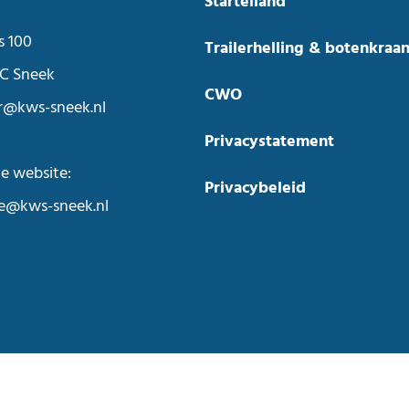
Starteiland
s 100
Trailerhelling & botenkraa
C Sneek
CWO
r@kws-sneek.nl
Privacystatement
e website:
Privacybeleid
ie@kws-sneek.nl