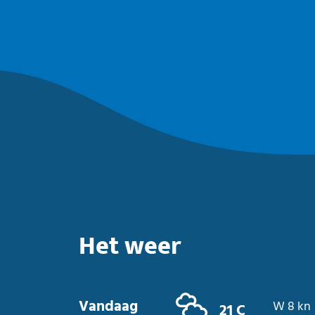
Het weer
Vandaag
W 8 kn
21 C