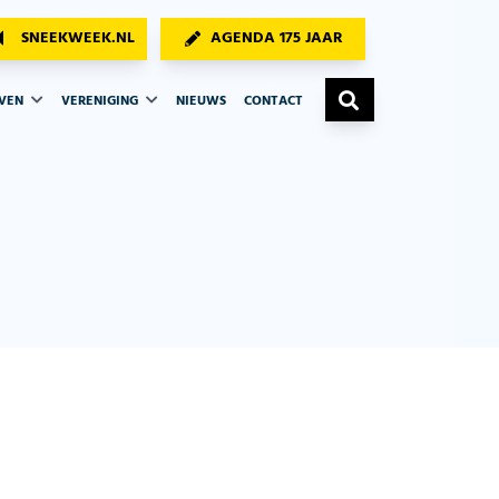
SNEEKWEEK.NL
AGENDA 175 JAAR
AVEN
VERENIGING
NIEUWS
CONTACT