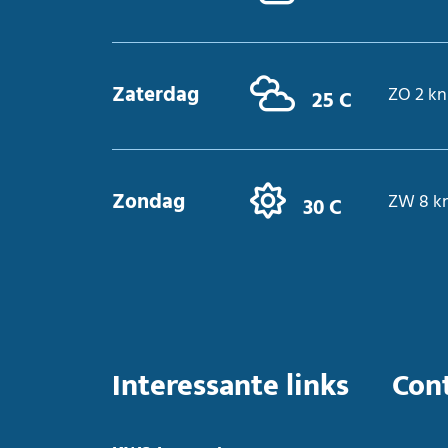
Zaterdag
ZO 2 kn
25 C
Zondag
ZW 8 k
30 C
Interessante links
Con