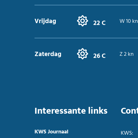
Vrijdag
W 10 kn
22 C
Zaterdag
Z 2 kn
26 C
Interessante links
Con
KWS Journaal
KWS: