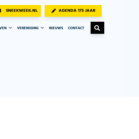
SNEEKWEEK.NL
AGENDA 175 JAAR
AVEN
VERENIGING
NIEUWS
CONTACT