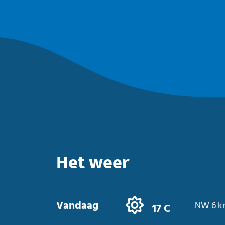
Het weer
Vandaag
NW 6 k
17 C