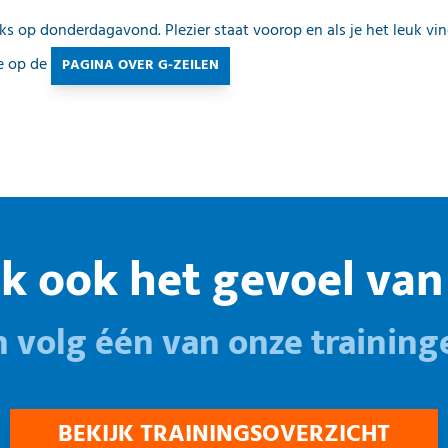
ks op donderdagavond. Plezier staat voorop en als je het leuk vi
e op de
PAGINA OVER G-ZEILEN
k ook het gevoel van 
n volg één van onze training
BEKIJK TRAININGSOVERZICHT