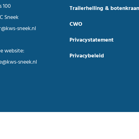
s 100
Trailerhelling & botenkraa
C Sneek
CWO
r@kws-sneek.nl
Privacystatement
e website:
Privacybeleid
ie@kws-sneek.nl